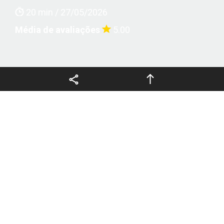
20 min / 27/05/2026
Média de avaliações
5.00
Copyright © 2026 FCCSA,
PT
todos os direitos reservados.
A estabilidade da gasolina é um fator crítico para a
manutenção de sua qualidade ao longo do
armazenamento e uso, sendo impactada por reações
de oxidação e polimerização que levam à formação de
[1]
gomas e depósitos indesejáveis
, especialmente
quando o produto é exposto ao oxigênio, a
temperaturas elevadas e a períodos prolongados de
estocagem.