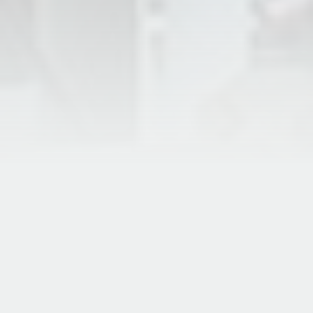
Siga a FCCSA
(21) 2195-9001
fccsa@fccsa.com.br
R. Nelson da Silva, 663 - Santa Cruz,
Rio de Janeiro - RJ, 23565-160