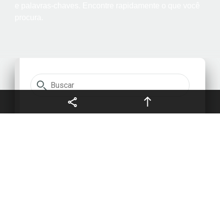
e palavras-chaves. Encontre rapidamente o que você
Termos legais e privacidade
procura.
Copyright © 2026 FCCSA,
PT
todos os direitos reservados.
Exibindo resultados para:
Ordenar por: Mais recentes